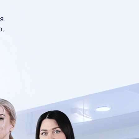
ая
о,