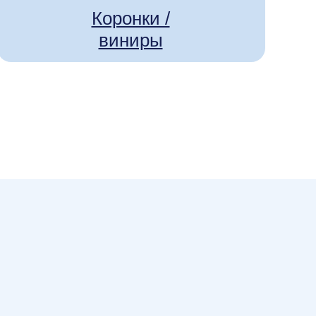
Коронки /
виниры